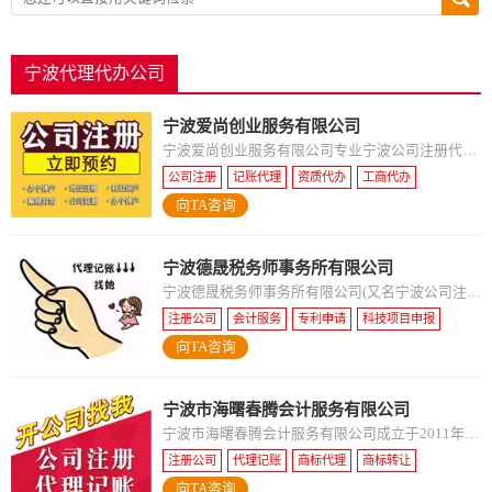
宁波代理代办公司
宁波爱尚创业服务有限公司
宁波爱尚创业服务有限公司专业宁波公司注册代
理、宁波注册公司代理、宁波代理记账公司、宁波
公司注册
记账代理
资质代办
工商代办
代理公司注册、宁波代办公司注册、宁波代办营业
向TA咨询
执照、宁波工商代办服务。
宁波德晟税务师事务所有限公司
宁波德晟税务师事务所有限公司(又名宁波公司注册
税务服务中心)由优秀的注册税务师、会计师、律
注册公司
会计服务
专利申请
科技项目申报
师、商标师、银行信贷专员等行业精英组成的专业
向TA咨询
高企认定服务
商标注册版权登记
团队。是一家专业从事公司服务的
宁波市海曙春腾会计服务有限公司
宁波市海曙春腾会计服务有限公司成立于2011年，
专业从事天猫店铺转让、各电商平台入驻、公司注
注册公司
代理记账
商标代理
商标转让
册、公司转让、商标代理、记账代理、进出口权申
向TA咨询
公司注销
网店转让