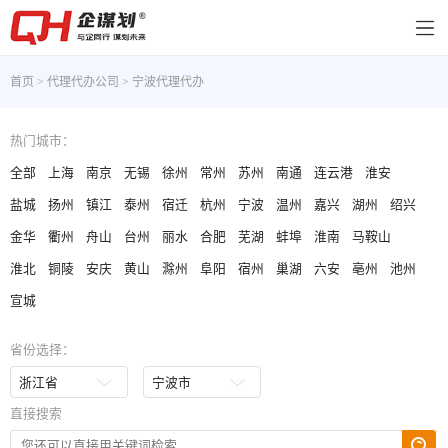
首页
>
代理代办公司
>
宁波代理代办
热门城市：
全部
上海
南京
无锡
徐州
常州
苏州
南通
连云港
淮安
盐城
扬州
镇江
泰州
宿迁
杭州
宁波
温州
嘉兴
湖州
绍兴
金华
衢州
舟山
台州
丽水
合肥
芜湖
蚌埠
淮南
马鞍山
淮北
铜陵
安庆
黄山
滁州
阜阳
宿州
巢湖
六安
亳州
池州
宣城
省份选择：
直接搜索