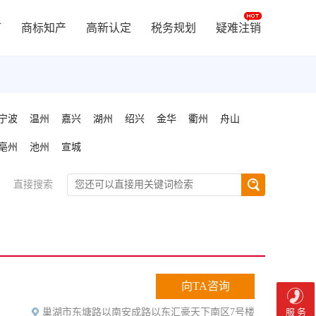
可
商标知产
高新认定
税务规划
疑难注销
宁波
温州
嘉兴
湖州
绍兴
金华
衢州
舟山
亳州
池州
宣城
直接搜索
向TA咨询
巢湖市东塘路以南安成路以东汇豪天下南区7号楼
服 务