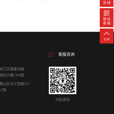
热 线
微 信
客 服
TOP
客服咨询
徐汇区肇嘉浜路
雕国际大厦2304室
蜀山区长江西路551
心7层
扫码咨询