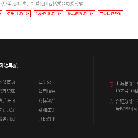
楼2单元302室。经营范围包括受公司委托承
账
进出口许可证
劳务派遣许可证
食品流通许可证
二类医疗备案
网站导航
网站首页
注册公司
上海总部：
1065号飞
代理记账
公司核名
资质许可
商标知产
合肥分部：
号BOSS中
高新认定
疑难注销
税务规划
财税资讯