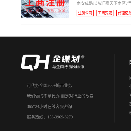
南安成路以东汇豪天下南区7号
注册公司
工商变更
代理记
可代办全国200+城市业务
我们做的不是代办 而是对行业的改变
365*24小时在线客服咨询
服务热线：153-3969-8279