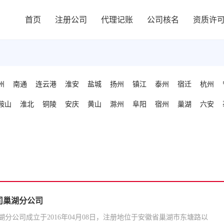
首页
注册公司
代理记账
公司核名
资质许
州
南通
连云港
淮安
盐城
扬州
镇江
泰州
宿迁
杭州
鞍山
淮北
铜陵
安庆
黄山
滁州
阜阳
宿州
巢湖
六安
司巢湖分公司
分公司成立于2016年04月08日，注册地位于安徽省巢湖市东塘路以