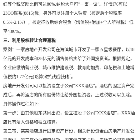
红等个税奖励比例可达80%,纳税大户可“一事一议”。详情I76可以
23OO联系(8815)我，另外可以注册个人独资（核定后个税税率
0.5%-2.1%），核定征收后综合税负（增值税+附加+个人所得税）低
至4.86%。
三、利用股权转让合理避税
案例：一家房地产开发公司在海滨城市开发了一家五星级餐厅，以18
亿元的开发成本和28亿元的销售价格卖给了外国投资者。根据规定，
企业应缴纳营业税、城市维护建设税、教育附加费、印花税和土地增
值税约1.77亿元(略算)进行规划分析。
房地产开发公司可以投资设立子公司“XXX酒店”。酒店的固定资产完
成后，再将酒店的所有股份转让给外国投资者，上述税收可以免除。
具体操作过程如下:
第
一步：由其他股东共同出资，设立控股子公司“XXX酒店”，XXX酒
店具有法人资格和独立核算。
第二布：某某酒店进行固定资产建设，相关建设资金由房地产开发公