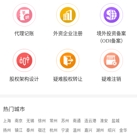
代理记账
外资企业注册
境外投资备案
（ODI备案）
股权架构设计
疑难股权转让
疑难注销
热门城市
上海
南京
无锡
徐州
常州
苏州
南通
连云港
淮安
盐城
扬州
镇江
泰州
宿迁
杭州
宁波
温州
嘉兴
湖州
绍兴
金华