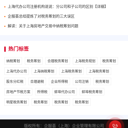
上海代办公司注册机构说说：分公司和子公司的区别【详细】
企服荟总结提炼了对税务筹划的三大误区
解读：关于上海房地产交易中纳税筹划问题
热门标签
纳税筹划
税务筹划
合理税务筹划
上海税务规划
税务筹划
上海代办公司
上海纳税筹划
上海税务筹划
上海税务筹划
股东分红税
合理避税
企业所得税
公司注销
税务筹划
房地产节税方案
所得税
蚌埠代办公司
蚌埠税务筹划
明星税务筹划
税务筹划
税务筹划
税务筹划
版权所有：企服荟（上海）企业管理有限公司