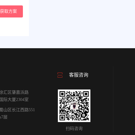
获取方案
客服咨询
徐汇区肇嘉浜路
雕国际大厦2304室
蜀山区长江西路551
心7层
扫码咨询