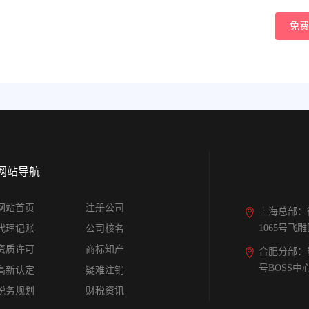
免费
网站导航
网站首页
注册公司
上海总部：
1065号飞
代理记账
公司核名
资质许可
商标知产
合肥分部：
号BOSS中
高新认定
疑难注销
税务规划
财税资讯