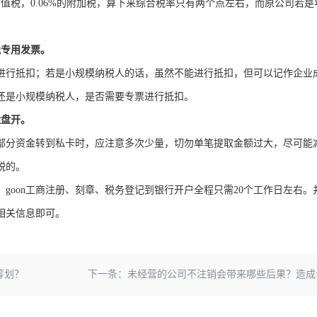
的增值税，0.06%的附加税，算下来综合税率只有两个点左右，而原公司若是年
税专用发票。
进行抵扣；若是小规模纳税人的话，虽然不能进行抵扣，但可以记作企业
还是小规模纳税人，是否需要专票进行抵扣。
盘盘开。
部分资金转到私卡时，应注意多次少量，切勿单笔提取金额过大，尽可能
税的。
goon工商注册、刻章、税务登记到银行开户全程只需20个工作日左右。
相关信息即可。
筹划？
下一条：
未经营的公司不注销会带来哪些后果？造成什么