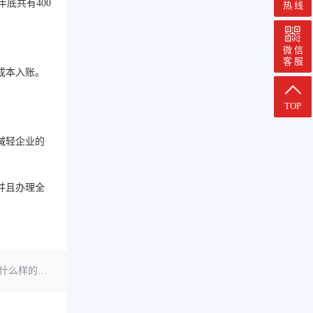
底共有400
热 线
微 信
客 服
成本入账。
TOP
减轻企业的
并且办理全
样的后果？