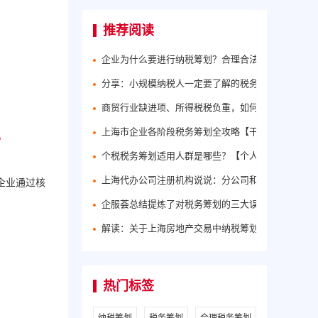
推荐阅读
企业为什么要进行纳税筹划？合理合法地进行纳税筹
分享：小规模纳税人一定要了解的税务筹划方法！
商贸行业缺进项、所得税税负重，如何合理税务筹划
上海市企业各阶段税务筹划全攻略【干货分享】
。
个税税务筹划适用人群是哪些？【个人所得税筹划方
上海代办公司注册机构说说：分公司和子公司的区别
企业通过核
企服荟总结提炼了对税务筹划的三大误区
解读：关于上海房地产交易中纳税筹划问题
热门标签