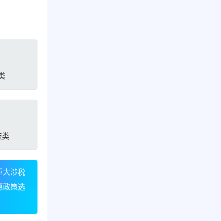
类
装类
重大涉税
惠政策选