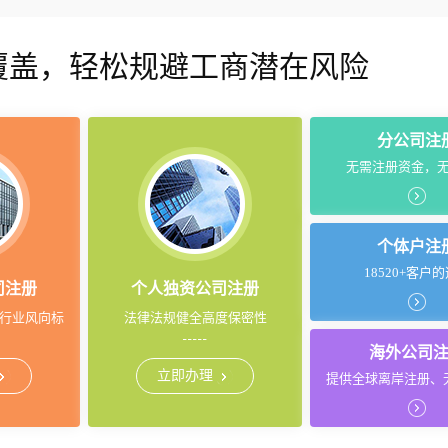
覆盖，轻松规避工商潜在风险
分公司注
无需注册资金，
个体户注
18520+客户
司注册
个人独资公司注册
行业风向标
法律法规健全高度保密性
海外公司
立即办理
提供全球离岸注册、