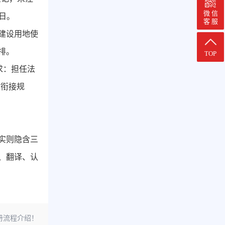
微 信
日。
客 服
建设用地使
排。
TOP
求：担任法
政衔接规
实则隐含三
、翻译、认
注册流程介绍！