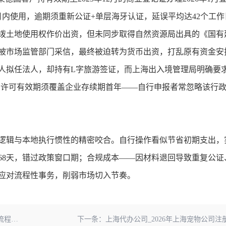
内使用，逾期须重新公证+单层海牙认证，延误平均达42个工作
拨土地使用权作价出资，但未同步取得自然资源局出具的《国有
被市场监管部门采信，最终被迫转为货币出资，打乱原有资金安
人拟任法人，却持有L字旅游签证，而上海出入境管理局明确要
留许可有效期须覆盖企业存续期首年——自行申报者常忽略该行
逻辑与本地执行惯性的精密咬合。自行操作看似节省初期支出，
68天，错过政策窗口期；合规成本——因材料退回导致重复公证
应对流程性事务，削弱市场切入节奏。
位！
下一条：
上海代办公司_2026年上海宠物公司