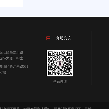
客服咨询
徐汇区肇嘉浜路
雕国际大厦2304室
蜀山区长江西路551
心7层
扫码咨询