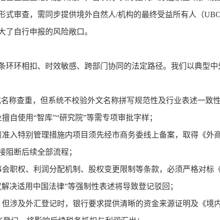
形式审查，需同步提供境外自然人/机构的最终受益所有人（UB
大了自行申报的风险敞口。
条环环相扣、时效敏感、跨部门协同的法定路径。我们以典型中
完成名称查重，但系统不校验外文名称拼写规范性及行业表述一致
咨询”类企业擅自使用“智库”“研究院”等需专项审批字样；
外资准入特别管理措施内项目须先经市商务委线上备案，取得《外
接阻断后续全部流程；
事会职权、利润分配机制、股权变更限制等条款，必须严格对标
议解决适用中国法律”等强制性表述将导致登记驳回；
，但涉及外汇登记时，银行要求提供清晰的资金来源证明及《境