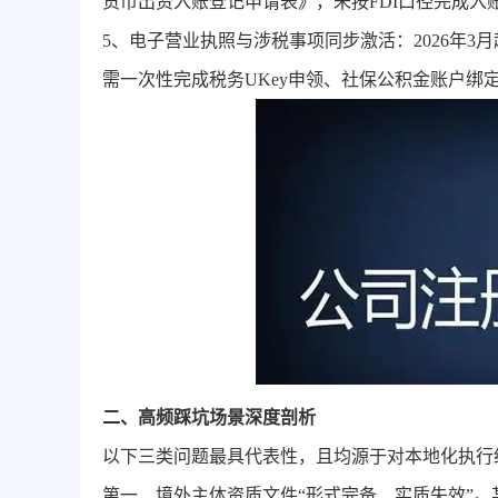
货币出资入账登记申请表》，未按FDI口径完成入
5、电子营业执照与涉税事项同步激活：2026年
需一次性完成税务UKey申领、社保公积金账户绑
二、高频踩坑场景深度剖析
以下三类问题最具代表性，且均源于对本地化执行
第一，境外主体资质文件“形式完备、实质失效”。某