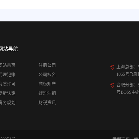
网站导航
网站首页
注册公司
上海总部：
1065号飞
代理记账
公司核名
资质许可
商标知产
合肥分部：
号BOSS中
高新认定
疑难注销
税务规划
财税资讯