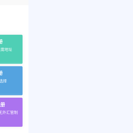
册
无需地址
册
的选择
注册
无外汇管制